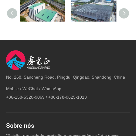
Estrutura de estrutura de aço de vários andares para oficina de produção
Edifícios de vários andares com construção de estrutura de estrutura de aço
No. 268, Sancheng Road, Pingdu, Qingdao, Shandong, China
Mobile / WeChat / WhatsApp:
+86-158-5320-9069 / +86-178-0625-1013
Sobre nós
"Paixão, praticidade, gratidão e transcendência " é o nosso