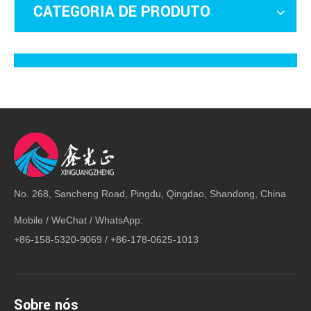
CATEGORIA DE PRODUTO
Contato: Ms. Anna Lu
Office Tel: +86-532-8830 6188
Mobile / WeChat / WhatsApp:
+86-158 5320 9069
+86-178 0625 1013
No. 268, Sancheng Road, Pingdu, Qingdao, Shandong, China
E-mail:
trodasteel@qdxgz.cn
Skype: qd_anna
Mobile / WeChat / WhatsApp:
+86-158-5320-9069 / +86-178-0625-1013
Endereço: No. 268, Sancheng Road, Pingdu,
Qingdao, Shandong, China
Sobre nós