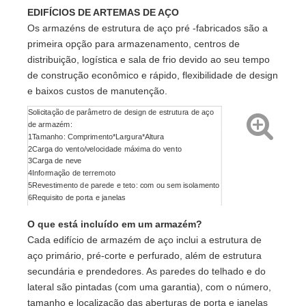
EDIFÍCIOS DE ARTEMAS DE AÇO
Os armazéns de estrutura de aço pré -fabricados são a
primeira opção para armazenamento, centros de
distribuição, logística e sala de frio devido ao seu tempo
de construção econômico e rápido, flexibilidade de design
e baixos custos de manutenção.
Solicitação de parâmetro de design de estrutura de aço
de armazém:
1
Tamanho: Comprimento*Largura*Altura
2
Carga do vento/velocidade máxima do vento
3
Carga de neve
4
Informação de terremoto
5
Revestimento de parede e teto: com ou sem isolamento
6
Requisito de porta e janelas
7
Crane: sim ou não
O que está incluído em um armazém?
Cada edifício de armazém de aço inclui a estrutura de
aço primário, pré-corte e perfurado, além de estrutura
secundária e prendedores. As paredes do telhado e do
lateral são pintadas (com uma garantia), com o número,
tamanho e localização das aberturas de porta e janelas